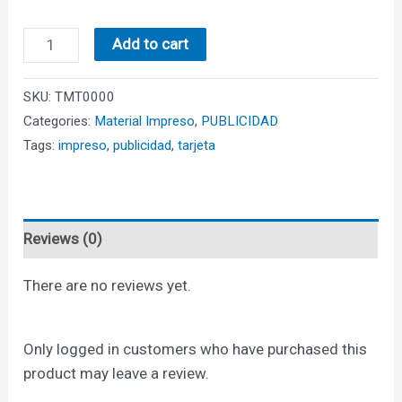
Tarjetas
Add to cart
de
presentación
SKU:
TMT0000
quantity
Categories:
Material Impreso
,
PUBLICIDAD
Tags:
impreso
,
publicidad
,
tarjeta
Reviews (0)
There are no reviews yet.
Only logged in customers who have purchased this
product may leave a review.