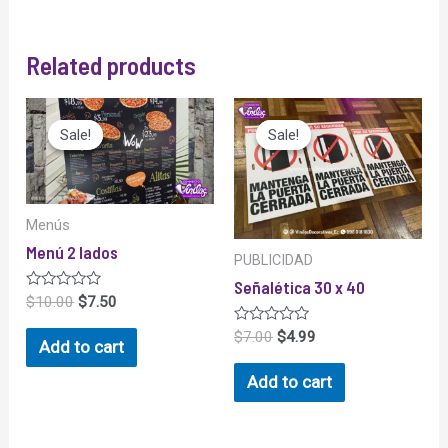
Related products
Sale!
Sale!
Sale!
Sale!
Menús
Menú 2 lados
PUBLICIDAD
Señalética 30 x 40
Rated
$
10.00
$
7.50
0
out
Rated
$
7.00
$
4.99
of
Add to cart
0
5
out
of
Add to cart
5