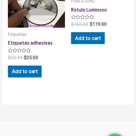
PUBLICIDAD
Rótulo Luminoso
Rated
$
160.00
$
119.00
0
out
Etiquetas
of
Add to cart
5
Etiquetas adhesivas
Rated
$
33.34
$
25.00
0
out
of
Add to cart
5