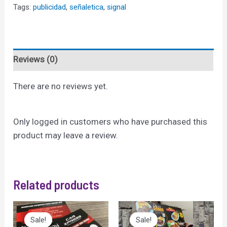
40
Tags:
publicidad
,
señaletica
,
signal
quantity
Reviews (0)
There are no reviews yet.
Only logged in customers who have purchased this
product may leave a review.
Related products
Sale!
Sale!
Sale!
Sale!