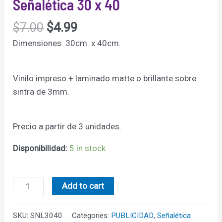
Señalética 30 x 40
$
7.00
$
4.99
Dimensiones: 30cm. x 40cm.
Vinilo impreso + laminado matte o brillante sobre
sintra de 3mm.
Precio a partir de 3 unidades.
Disponibilidad:
5 in stock
Señalética
Add to cart
30
x
SKU:
SNL3040
Categories:
PUBLICIDAD
,
Señalética