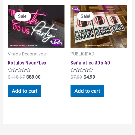
Sale!
Sale!
Sale!
Sale!
Vinilos Decorativos
PUBLICIDAD
Rótulos NeonFLex
Señalética 30 x 40
Rated
Rated
$
118.67
$
89.00
$
7.00
$
4.99
0
0
out
out
of
of
Add to cart
Add to cart
5
5