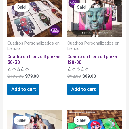
Sale!
Sale!
Sale!
Sale!
Cuadros Personalizados en
Cuadros Personalizados en
Lienzo
Lienzo
Cuadro en Lienzo 6 piezas
Cuadro en Lienzo 1 pieza
30×30
120×80
Rated
Rated
$
106.00
$
79.00
$
92.00
$
69.00
0
0
out
out
of
of
Add to cart
Add to cart
5
5
Sale!
Sale!
Sale!
Sale!