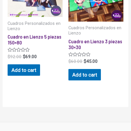
Cuadros Personalizados en
Cuadros Personalizados en
Lienzo
Lienzo
Cuadro en Lienzo 5 piezas
Cuadro en Lienzo 3 piezas
150×80
30×30
Rated
$
92.00
$
69.00
0
Rated
$
60.00
$
45.00
out
0
of
out
Add to cart
5
of
Add to cart
5