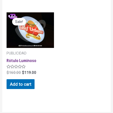
Sale!
PUBLICIDAD
Rótulo Luminoso
Rated
$
160.00
$
119.00
0
out
of
Add to cart
5