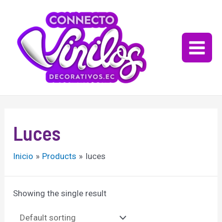
Ir
al
contenido
Main
Menu
Luces
Inicio
Products
luces
Showing the single result